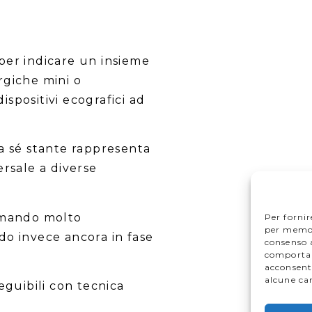
per indicare un insieme
rgiche mini o
dispositivi ecografici ad
 a sé stante rappresenta
ersale a diverse
ermando molto
Per fornir
per memori
do invece ancora in fase
consenso a
comportam
acconsenti
alcune car
eguibili con tecnica