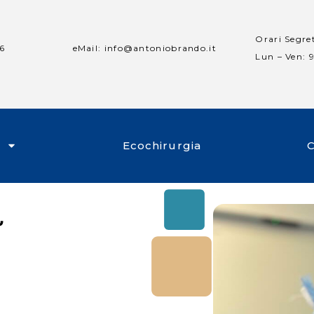
Orari Segre
96
eMail: info@antoniobrando.it
Lun – Ven: 9
Ecochirurgia
C
a